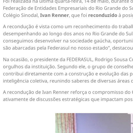
Foi realizada na última quarta-feira, 14 de maio, durant
Federação de Entidades Empresariais do Rio Grande do Su
Colégio Sinodal,
Ivan Renner
, que foi
reconduzido
à posi
A recondução é vista como um reconhecimento do trabalho
desempenhando ao longo dos anos no Rio Grande do Sul. 
conseguimos desenvolver na sociedade gaúcha, oportuniza
são abarcadas pela Federasul no nosso estado”, destacou
Na ocasião, o presidente da FEDERASUL, Rodrigo Sousa C
orgulhos da instituição. Segundo ele, o grupo de conselh
contribui diretamente com a construção e evolução das 
inteligência coletiva, reunindo saberes de diversas áreas
A recondução de Ivan Renner reforça o compromisso do C
ativamente de discussões estratégicas que impactam pos