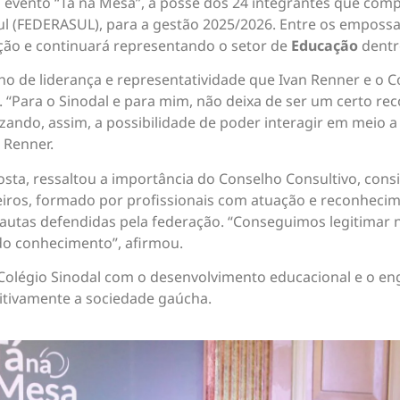
e o evento “Tá na Mesa”, a posse dos 24 integrantes que co
l (FEDERASUL), para a gestão 2025/2026. Entre os empossa
ção e continuará representando o setor de
Educação
dentr
 de liderança e representatividade que Ivan Renner e o C
“Para o Sinodal e para mim, não deixa de ser um certo re
ndo, assim, a possibilidade de poder interagir em meio a
 Renner.
osta, ressaltou a importância do Conselho Consultivo, con
eiros, formado por profissionais com atuação e reconhecim
pautas defendidas pela federação. “Conseguimos legitimar
 do conhecimento”, afirmou.
olégio Sinodal com o desenvolvimento educacional e o eng
itivamente a sociedade gaúcha.